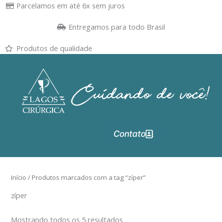
Ir
Parcelamos em até 6x sem juros
para
Entregamos para todo Brasil
o
conteúdo
Produtos de qualidade
Contato
Início
/ Produtos marcados com a tag “zíper”
zíper
Mostrando todos os 5 resultados