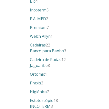
Bic
4
Incoterm
5
P.A. MED
2
Premium
7
Welch Allyn
1
Cadeiras
22
Banco para Banho
3
Cadeira de Rodas
12
Jaguaribe
8
Ortomix
1
Praxis
3
Higiênica
7
Estetoscópio
18
INCOTERM
3