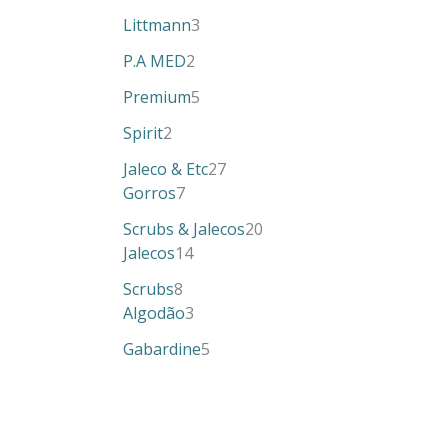
Littmann
3
P.A MED
2
Premium
5
Spirit
2
Jaleco & Etc
27
Gorros
7
Scrubs & Jalecos
20
Jalecos
14
Scrubs
8
Algodão
3
Gabardine
5