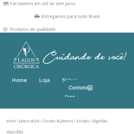
Ir
Parcelamos em até 6x sem juros
para
Entregamos para todo Brasil
o
conteúdo
Produtos de qualidade
Home
Loja
Sobre
Contato
Nós
Início
/
Jaleco & Etc
/
Scrubs & Jalecos
/
Scrubs
/ Algodão
Algodão