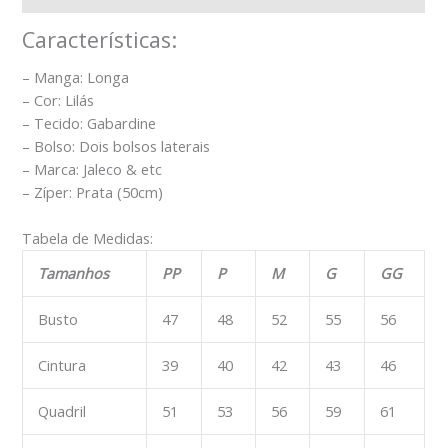
Características:
– Manga: Longa
– Cor: Lilás
– Tecido: Gabardine
– Bolso: Dois bolsos laterais
– Marca: Jaleco & etc
– Zíper: Prata (50cm)
Tabela de Medidas:
Tamanhos
PP
P
M
G
GG
Busto
47
48
52
55
56
Cintura
39
40
42
43
46
Quadril
51
53
56
59
61