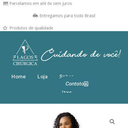
Ir
Parcelamos em até 6x sem juros
para
Entregamos para todo Brasil
o
conteúdo
Produtos de qualidade
Home
Loja
Sobre
Contato
Nós