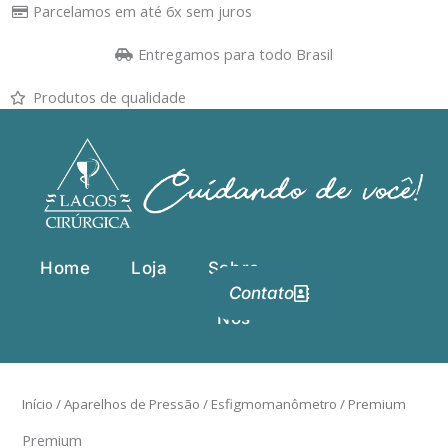
Ir
Parcelamos em até 6x sem juros
para
Entregamos para todo Brasil
o
conteúdo
Produtos de qualidade
Home
Loja
Sobre
Contato
Nós
Início
/
Aparelhos de Pressão
/
Esfigmomanômetro
/ Premium
Premium