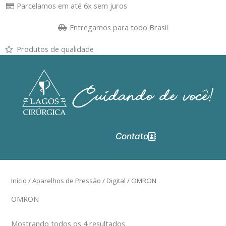
Ir
Parcelamos em até 6x sem juros
para
Entregamos para todo Brasil
o
conteúdo
Produtos de qualidade
Contato
Início
/
Aparelhos de Pressão
/
Digital
/ OMRON
OMRON
Mostrando todos os 4 resultados