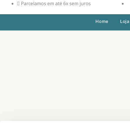
Ir
Parcelamos em até 6x sem juros
para
o
Home
Loja
conteúdo