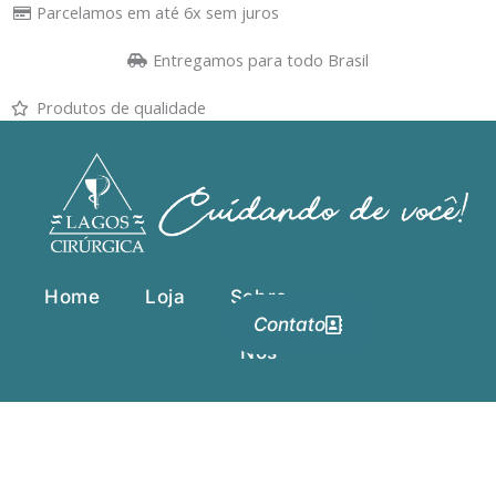
Ir
Parcelamos em até 6x sem juros
para
Entregamos para todo Brasil
o
conteúdo
Produtos de qualidade
Home
Loja
Sobre
Contato
Nós