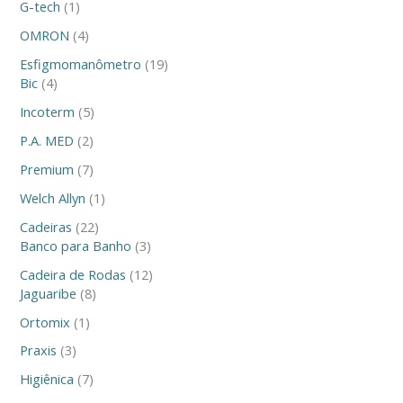
o
o
o
o
o
o
o
t
o
o
o
o
o
o
o
o
o
o
o
t
o
o
o
t
t
t
o
t
t
t
G-tech
1
s
s
s
s
s
s
o
s
s
s
s
s
s
s
s
s
s
o
s
s
o
o
o
s
o
o
o
OMRON
4
s
s
s
s
s
s
s
s
Esfigmomanômetro
19
Bic
4
Incoterm
5
P.A. MED
2
Premium
7
Welch Allyn
1
Cadeiras
22
Banco para Banho
3
Cadeira de Rodas
12
Jaguaribe
8
Ortomix
1
Praxis
3
Higiênica
7