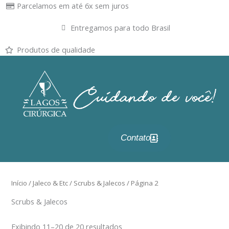
Ir
Parcelamos em até 6x sem juros
para
Entregamos para todo Brasil
o
conteúdo
Produtos de qualidade
Contato
Início
/
Jaleco & Etc
/
Scrubs & Jalecos
/ Página 2
Scrubs & Jalecos
Exibindo 11–20 de 20 resultados