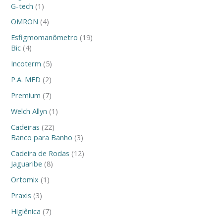
o
o
o
o
o
o
o
t
o
o
o
o
o
o
o
o
o
o
o
t
o
o
o
t
t
t
o
t
t
t
G-tech
1
s
s
s
s
s
s
o
s
s
s
s
s
s
s
s
s
s
o
s
s
o
o
o
s
o
o
o
OMRON
4
s
s
s
s
s
s
s
s
Esfigmomanômetro
19
Bic
4
Incoterm
5
P.A. MED
2
Premium
7
Welch Allyn
1
Cadeiras
22
Banco para Banho
3
Cadeira de Rodas
12
Jaguaribe
8
Ortomix
1
Praxis
3
Higiênica
7