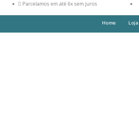
Ir
Parcelamos em até 6x sem juros
para
o
Home
Loja
conteúdo