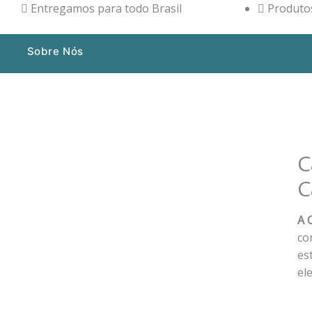
Entregamos para todo Brasil
Produtos
Sobre Nós
C
C
A 
co
es
el