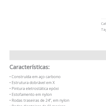
P
Ca
Ta
Descrição
Avaliações (0)
Características:
• Construída em aço carbono
• Estrutura dobrável em X
• Pintura eletrostática epóxi
• Estofamento em nylon
• Rodas traseiras de 24’’, em nylon