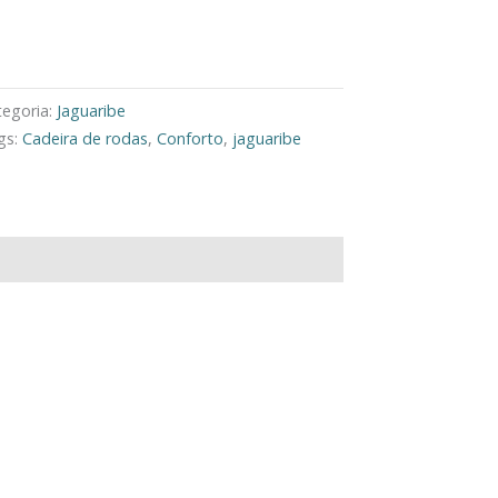
eça Pelo Whatsapp
tegoria:
Jaguaribe
gs:
Cadeira de rodas
,
Conforto
,
jaguaribe