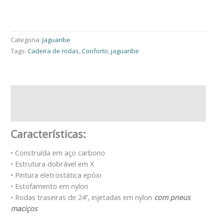
Peça Pelo Whatsapp
Categoria:
Jaguaribe
Tags:
Cadeira de rodas
,
Conforto
,
jaguaribe
Descrição
Avaliações (0)
Características:
• Construída em aço carbono
• Estrutura dobrável em X
• Pintura eletrostática epóxi
• Estofamento em nylon
• Rodas traseiras de 24’’, injetadas em nylon
com pneus
maciços