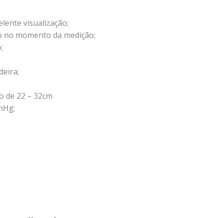
ente visualização;
ro no momento da medição;
;
eira;
o de 22 – 32cm
mHg;