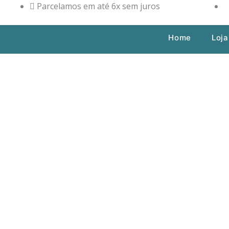
Ir
Parcelamos em até 6x sem juros
para
o
Home
Loja
conteúdo