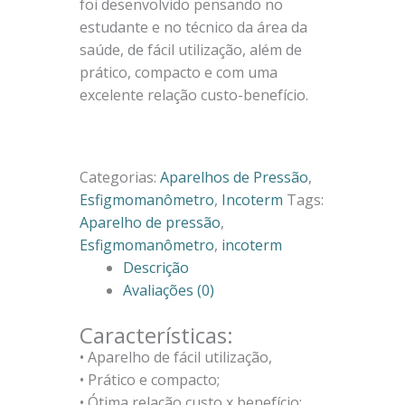
foi desenvolvido pensando no
estudante e no técnico da área da
saúde, de fácil utilização, além de
prático, compacto e com uma
excelente relação custo-benefício.
Peça Pelo Whatsapp
Categorias:
Aparelhos de Pressão
,
Esfigmomanômetro
,
Incoterm
Tags:
Aparelho de pressão
,
Esfigmomanômetro
,
incoterm
Descrição
Avaliações (0)
Características:
• Aparelho de fácil utilização,
• Prático e compacto;
• Ótima relação custo x benefício;